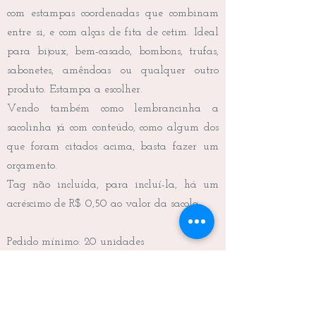
com estampas coordenadas que combinam
entre si, e com alças de fita de cetim. Ideal
para bijoux, bem-casado, bombons, trufas,
sabonetes, amêndoas ou qualquer outro
produto. Estampa a escolher.
Vendo também como lembrancinha a
sacolinha já com conteúdo, como algum dos
que foram citados acima, basta fazer um
orçamento.
Tag não incluída, para incluí-la, há um
acréscimo de R$ 0,50 ao valor da sacola.
Pedido mínimo: 20 unidades
Frete não incluído.
Medidas: 6,0 x 3,0 x 7,0 cm (C x L x A)