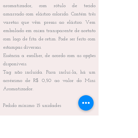
aromatizador, com rótulo de tecido
amarrado com elástico colorido. Contém três
varetas que vêm presas ao elástico. Vem
embalado em caixa transparente de acetato
com laço de fita de cetim. Pode ser feito com
estampas diversas.
Essência a escolher, de acordo com as opções
disponíveis.
Tag não incluída. Para incluí-la, há um
acréscimo de R$ 0,50 ao valor do Mini
Aromatizador.
Pedido mínimo: 15 unidades
Frete não incluído.
Medidas da caixa: 5,0 x 5,0 x 7,0 cm (C x