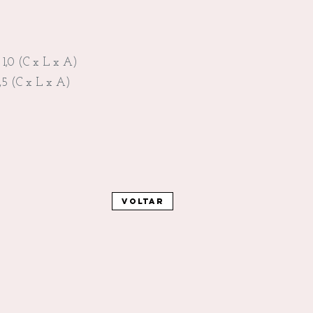
 1,0 (C x L x A)
,5 (C x L x A)
Voltar