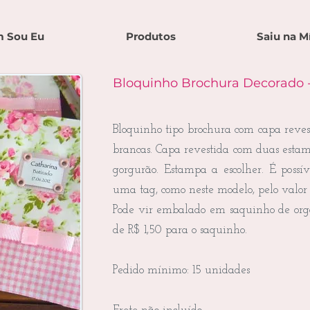
 Sou Eu
Produtos
Saiu na M
Bloquinho Brochura Decorado -
Bloquinho tipo brochura com capa revest
brancas. Capa revestida com duas estamp
gorgurão. Estampa a escolher. É possív
uma tag, como neste modelo, pelo valor
Pode vir embalado em saquinho de org
de R$ 1,50 para o saquinho.
Pedido mínimo: 15 unidades