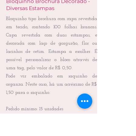
Bloquinho Brochura Decorado -
Diversas Estampas
Bloquinho tipo brochura com capa revestida
em tecido, contendo 100 folhas brancas.
Capa revestida com duas estampas, e
decorada com laço de gorgurão, flor ou
lacinhos de cetim. Estampa a escolher. É
possível personalizar o bloco através de
uma tag, pelo valor de R$ 0,50.
Pode vir embalado em saquinho de
organza. Neste caso, há um acréscimo de R$
1,50 para o saquinho.
Pedido mínimo: 15 unidades
Frete não incluído.
Medidas: 11,0 x 8,0 x 1,0 cm (C x L x A)