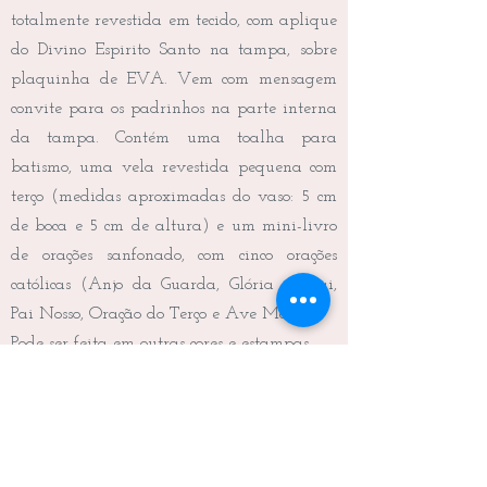
totalmente revestida em tecido, com aplique
do Divino Espirito Santo na tampa, sobre
plaquinha de EVA. Vem com mensagem
convite para os padrinhos na parte interna
da tampa. Contém uma toalha para
batismo, uma vela revestida pequena com
terço (medidas aproximadas do vaso: 5 cm
de boca e 5 cm de altura) e um mini-livro
de orações sanfonado, com cinco orações
católicas (Anjo da Guarda, Glória ao Pai,
Pai Nosso, Oração do Terço e Ave Maria).
Pode ser feita em outras cores e estampas.
Frete não incluído.
Medidas da caixa: 22,5 x 10,5 x 9,0 cm (C x
L x A)