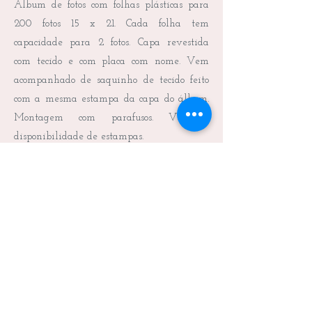
Álbum de fotos com folhas plásticas para
200 fotos 15 x 21. Cada folha tem
capacidade para 2 fotos. Capa revestida
com tecido e com placa com nome. Vem
acompanhado de saquinho de tecido feito
com a mesma estampa da capa do álbum.
Montagem com parafusos. Verificar
disponibilidade de estampas.
Frete não incluído.
Medidas: 24,0 x 19,0 x 9,0 cm (C x L x A)
Peso: 1.600g
Prazo de produção: 20 dias corridos
Valor: R$ 285,00
Voltar