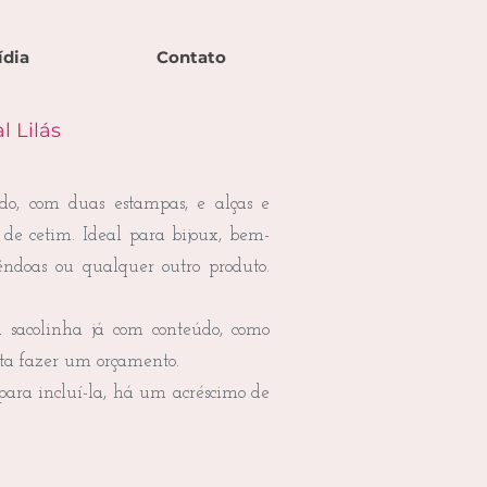
ídia
Contato
l Lilás
ido, com duas estampas, e alças e
 de cetim. Ideal para bijoux, bem-
mêndoas ou qualquer outro produto.
acolinha já com conteúdo, como
ta fazer um orçamento.
para incluí-la, há um acréscimo de