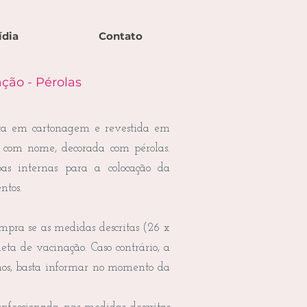
ídia
Contato
ção - Pérolas
ita em cartonagem e revestida em
om nome, decorada com pérolas.
bas internas para a colocação da
ntos.
ra se as medidas descritas (26 x
ta de vacinação. Caso contrário, a
hos, basta informar no momento da