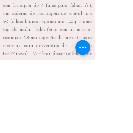
com ferragem de 4 furos para folhas A4,
um caderno de mensagens de espiral com
50 folhas brancas gramatura 120g e uma
tag de mala. Todos feitos com as mesmas
estampas. Ótima sugestão de presente para
meninas, para aniversário de 15 anos ou
Bat-Mitzvah. Verificar disponibilidade de
estampas.
Frete não incluído.
Peso: 2.300g
Prazo de produção: 20 dias corridos
Valor: R$ 309,00
Voltar