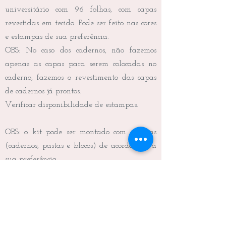
universitário com 96 folhas, com capas
revestidas em tecido. Pode ser feito nas cores
e estampas de sua preferência.
OBS: No caso dos cadernos, não fazemos
apenas as capas para serem colocadas no
caderno, fazemos o revestimento das capas
de cadernos já prontos.
Verificar disponibilidade de estampas.
OBS: o kit pode ser montado com os itens
(cadernos, pastas e blocos) de acordo com a
sua preferência.
Frete não incluído.
Medidas do caderno universitário: 27,5 x
20,0 x 1,0 cm (C x L x A)