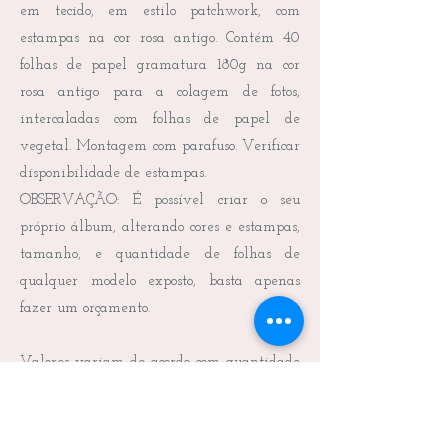
em tecido, em estilo patchwork, com
estampas na cor rosa antigo. Contém 40
folhas de papel gramatura 180g na cor
rosa antigo para a colagem de fotos,
intercaladas com folhas de papel de
vegetal. Montagem com parafuso. Verificar
disponibilidade de estampas.
OBSERVAÇÃO: É possível criar o seu
próprio álbum, alterando cores e estampas,
tamanho, e quantidade de folhas de
qualquer modelo exposto, basta apenas
fazer um orçamento.
Valores variam de acordo com quantidade
de folhas, tipo de montagem da capa e da
tampa da caixa.